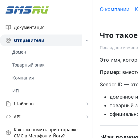
О компании
К
Документация
Что такое
Отправители
Последнее измене
Домен
Это имя, котор
Товарный знак
Пример:
вмес
Компания
Sender ID — эт
ИП
доменное и
Шаблоны
товарный з
официально
API
Как сэкономить при отправке
СМС в Мегафон и Йоту?
Как должно