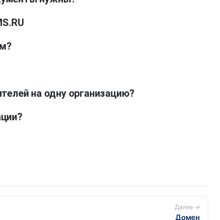
MS.RU
ам?
телей на одну организацию?
ации?
Далее →
Домен