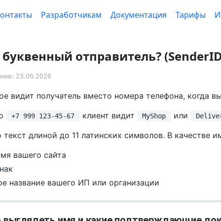
онтакты
Разработчикам
Документация
Тарифы
И
 буквенный отправитель? (SenderID
ние: 23.06.2026
ое видит получатель вместо номера телефона, когда в
то
клиент видит
или
+7 999 123-45-67
MyShop
Delive
о текст длиной до 11 латинских символов. В качестве 
мя вашего сайта
нак
е название вашего ИП или организации
 выглядеть имя и какие подтверждающие до