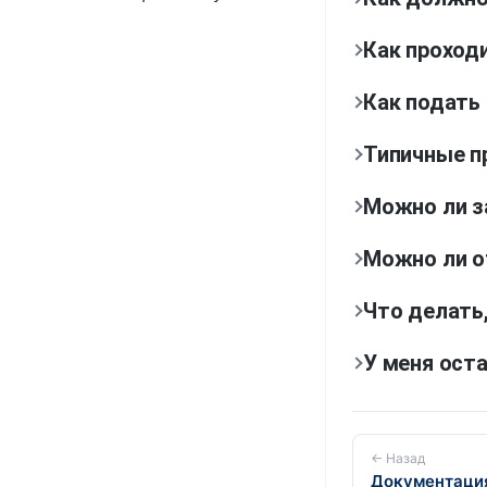
Как проход
Как подать
Типичные п
Можно ли з
Можно ли о
Что делать
У меня ост
← Назад
Документаци