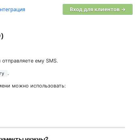
нтеграция
Вход для клиентов →
)
ы отправляете ему SMS.
.
ry
имени можно использовать:
кументы нужны?