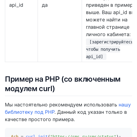
api_id
да
приведен в примере
выше. Ваш api_id вы
можете найти на
главной странице
личного кабинета:
[зарегистрируйтесь,
чтобы получить
api_id]
Пример на PHP (со включенным
модулем curl)
Мы настоятельно рекомендуем использовать
нашу
библиотеку под PHP
. Данный код указан только в
качестве простого примера.
$ch
 = 
curl_init
(
"https://sms.ru/sms/status"