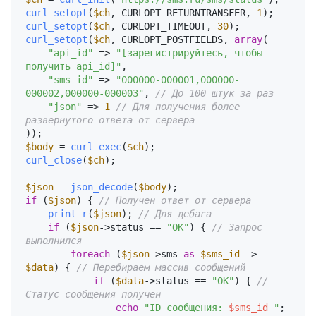
curl_setopt
(
$ch
, CURLOPT_RETURNTRANSFER, 
1
curl_setopt
(
$ch
, CURLOPT_TIMEOUT, 
30
curl_setopt
(
$ch
, CURLOPT_POSTFIELDS, 
array
(

"api_id"
 => 
"[зарегистрируйтесь, чтобы 
получить api_id]"
,

"sms_id"
 => 
"000000-000001,000000-
000002,000000-000003"
, 
// До 100 штук за раз
"json"
 => 
1
// Для получения более 
развернутого ответа от сервера
$body
 = 
curl_exec
(
$ch
curl_close
(
$ch
);

$json
 = 
json_decode
(
$body
if
 (
$json
) { 
// Получен ответ от сервера
print_r
(
$json
); 
// Для дебага
if
 (
$json
->status == 
"OK"
) { 
// Запрос 
выполнился
foreach
 (
$json
->sms 
as
$sms_id
 => 
$data
) { 
// Перебираем массив сообщений
if
 (
$data
->status == 
"OK"
) { 
// 
Статус сообщения получен
echo
"ID сообщения: 
$sms_id
 "
;
