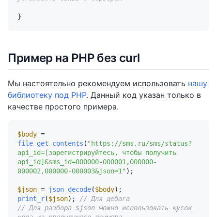
Пример на PHP без curl
Мы настоятельно рекомендуем использовать
нашу
библиотеку под PHP
. Данный код указан только в
качестве простого примера.
$body
 = 
file_get_contents
(
"https://sms.ru/sms/status?
api_id=[зарегистрируйтесь, чтобы получить 
api_id]&sms_id=000000-000001,000000-
000002,000000-000003&json=1"
);

$json
 = 
json_decode
(
$body
print_r
(
$json
); 
// Для дебага
// Для разбора $json можно использовать кусок 