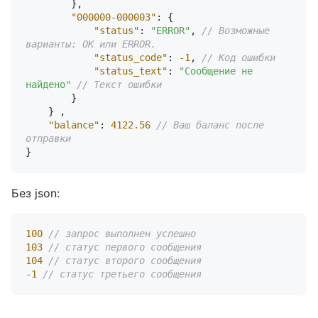
}
,
"000000-000003"
:
{
"status"
:
"ERROR"
,
// Возможные 
варианты: OK или ERROR.
"status_code"
:
-1
,
// Код ошибки
"status_text"
:
"Сообщение не 
найдено"
// Текст ошибки
}
}
,
"balance"
:
4122.56
// Ваш баланс после 
отправки
}
Без json:
100
// запрос выполнен успешно
103
// статус первого сообщения
104
// статус второго сообщения
-1
// статус третьего сообщения