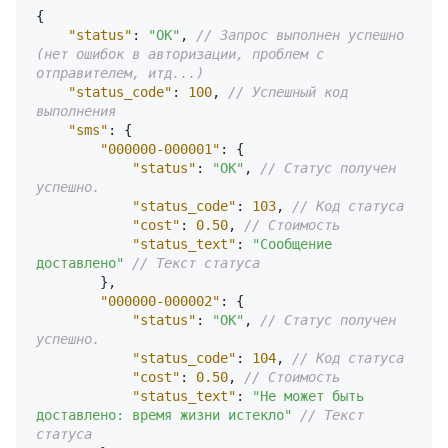
{
"status"
:
"OK"
,
// Запрос выполнен успешно 
(нет ошибок в авторизации, проблем с 
отправителем, итд...)
"status_code"
:
100
,
// Успешный код 
выполнения
"sms"
:
{
"000000-000001"
:
{
"status"
:
"OK"
,
// Статус получен 
успешно.
"status_code"
:
103
,
// Код статуса
"cost"
:
0.50
,
// Стоимость
"status_text"
:
"Сообщение 
доставлено"
// Текст статуса
}
,
"000000-000002"
:
{
"status"
:
"OK"
,
// Статус получен 
успешно.
"status_code"
:
104
,
// Код статуса
"cost"
:
0.50
,
// Стоимость
"status_text"
:
"Не может быть 
доставлено: время жизни истекло"
// Текст 
статуса