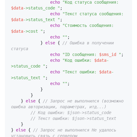
echo
"Код статуса сообщения: 
$data
->status_code "
;

echo
"Текст статуса сообщения: 
$data
->status_text "
;

echo
"Стоимость сообщения: 
$data
->cost "
;

echo
""
;

            } 
else
 { 
// Ошибка в получении 
статуса
echo
"ID сообщения: 
$sms_id
 "
;

echo
"Код ошибки: 
$data
-
>status_code "
;

echo
"Текст ошибки: 
$data
-
>status_text "
;

echo
""
;

            }

        }

    } 
else
 { 
// Запрос не выполнился (возможно 
ошибка авторизации, параметрах, итд...)
// Код ошибки: $json->status_code
// Текст ошибки: $json->status_text
    }

} 
else
 { 
// Запрос не выполнился Не удалось 
установить связь с сервером