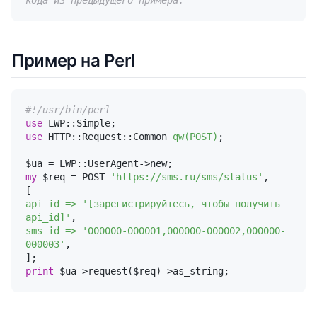
кода из предыдущего примера.
Пример на Perl
#!/usr/bin/perl
use
use
 HTTP::Request::Common 
qw(POST)
;

my
 $req = POST 
'https://sms.ru/sms/status'
,

api_id =>
'[зарегистрируйтесь, чтобы получить 
api_id]'
sms_id =>
'000000-000001,000000-000002,000000-
000003'
,

print