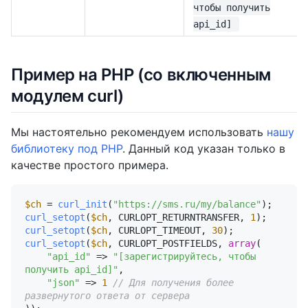
чтобы получить
api_id]
Пример на PHP (со включенным
модулем curl)
Мы настоятельно рекомендуем использовать
нашу
библиотеку под PHP
. Данный код указан только в
качестве простого примера.
$ch
 = 
curl_init
(
"https://sms.ru/my/balance"
curl_setopt
(
$ch
, CURLOPT_RETURNTRANSFER, 
1
curl_setopt
(
$ch
, CURLOPT_TIMEOUT, 
30
curl_setopt
(
$ch
, CURLOPT_POSTFIELDS, 
array
(

"api_id"
 => 
"[зарегистрируйтесь, чтобы 
получить api_id]"
,

"json"
 => 
1
// Для получения более 
развернутого ответа от сервера