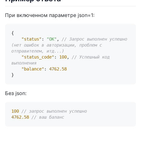
При включенном параметре json=1:
{
"status"
:
"OK"
,
// Запрос выполнен успешно 
(нет ошибок в авторизации, проблем с 
отправителем, итд...)
"status_code"
:
100
,
// Успешный код 
выполнения
"balance"
:
4762.58
}
Без json:
100
// запрос выполнен успешно
4762.58
// ваш баланс