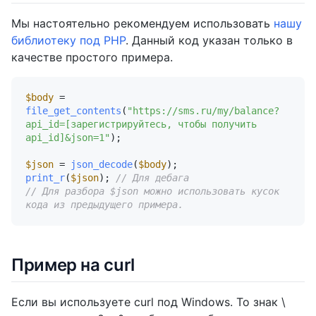
Мы настоятельно рекомендуем использовать
нашу
библиотеку под PHP
. Данный код указан только в
качестве простого примера.
$body
 = 
file_get_contents
(
"https://sms.ru/my/balance?
api_id=[зарегистрируйтесь, чтобы получить 
api_id]&json=1"
); 

$json
 = 
json_decode
(
$body
print_r
(
$json
); 
// Для дебага
// Для разбора $json можно использовать кусок 
кода из предыдущего примера.
Пример на curl
Если вы используете curl под Windows. То знак \