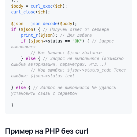
$body
 = 
curl_exec
(
$ch
curl_close
(
$ch
);

$json
 = 
json_decode
(
$body
if
 (
$json
) { 
// Получен ответ от сервера
print_r
(
$json
); 
// Для дебага
if
 (
$json
->status == 
"OK"
) { 
// Запрос 
выполнился
// Ваш баланс: $json->balance 
    } 
else
 { 
// Запрос не выполнился (возможно 
ошибка авторизации, параметрах, итд...)
// Код ошибки: $json->status_code Текст 
ошибки: $json->status_text
    }

} 
else
 { 
// Запрос не выполнился Не удалось 
установить связь с сервером
Пример на PHP без curl