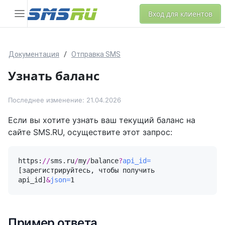
Вход для клиентов
Документация
Отправка SMS
Узнать баланс
Последнее изменение: 21.04.2026
Если вы хотите узнать ваш текущий баланс на
сайте SMS.RU, осуществите этот запрос:
https:
//
sms.ru
/
my
/
balance
?
api_id=
[зарегистрируйтесь, чтобы получить 
api_id]
&
json=
1
Пример ответа