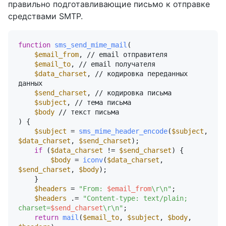
правильно подготавливающие письмо к отправке
средствами SMTP.
function
sms_send_mime_mail
(
$email_from
, // email отправителя

$email_to
, // email получателя

$data_charset
, // кодировка переданных 
данных

$send_charset
, // кодировка письма

$subject
, // тема письма

$body
) 
{

$subject
 = 
sms_mime_header_encode
(
$subject
, 
$data_charset
, 
$send_charset
);

if
 (
$data_charset
 != 
$send_charset
) {

$body
 = 
iconv
(
$data_charset
, 
$send_charset
, 
$body
);

    }

$headers
 = 
"From: 
$email_from
\r\n"
;

$headers
 .= 
"Content-type: text/plain; 
charset=
$send_charset
\r\n"
;

return
mail
(
$email_to
, 
$subject
, 
$body
, 