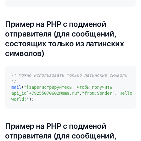
Пример на PHP с подменой
отправителя (для сообщений,
состоящих только из латинских
символов)
/* Можно использовать только латинские символы 
*/
mail
(
"[зарегистрируйтесь, чтобы получить 
api_id]+79255070602@sms.ru"
,
"from:Sender"
,
"Hello 
world!"
Пример на PHP с подменой
отправителя (для сообщений,