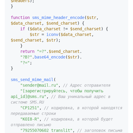
$headers
);

}

function
sms_mime_header_encode
(
$str
, 
$data_charset
, 
$send_charset
) 
{

if
 (
$data_charset
 != 
$send_charset
) {

$str
 = 
iconv
(
$data_charset
, 
$send_charset
, 
$str
);

    }

return
"=?"
.
$send_charset
.

"?B?"
.
base64_encode
(
$str
).

"?="
;

}

sms_send_mime_mail
(

"sender@mail.ru"
, 
// Адрес отправителя
"[зарегистрируйтесь, чтобы получить 
api_id]@sms.ru"
, 
// Ваш уникальный адрес в 
системе SMS.RU
"CP1251"
, 
// кодировка, в которой находятся 
передаваемые строки
"KOI8-R"
, 
// кодировка, в которой будет 
отправлено письмо
"79255070602 translit"
, 
// заголовок письма 