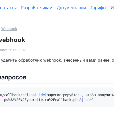
онтакты
Разработчикам
Документация
Тарифы
И
Webhook
webhook
ие: 25.09.2017
 удалить обработчик webhook, внесенный вами ранее, 
запросов
u
/
callback
/
del
?
api_id=
[зарегистрируйтесь, чтобы получить 
ttps%3A%2F%2Fyoursite.ru%2Fcallback.php
&
json=
1