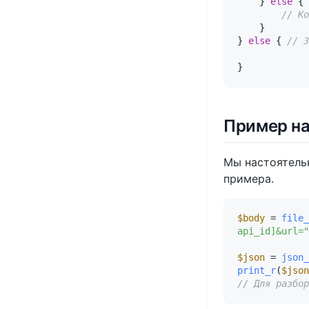
    } 
else
 { 
// Ко
    }

} 
else
 { 
// З
Пример на
Мы настоятель
примера.
$body
 = 
file_
api_id]&url="
$json
 = 
json_
print_r
(
$json
// Для разбор