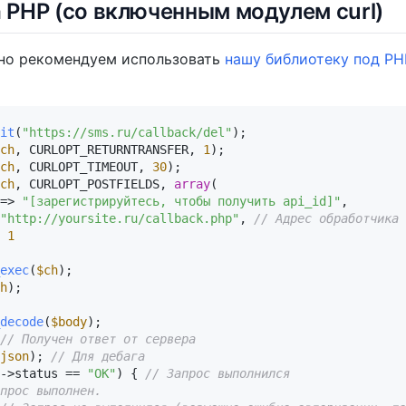
 PHP (со включенным модулем curl)
но рекомендуем использовать
нашу библиотеку под PH
it
(
"https://sms.ru/callback/del"
ch
, CURLOPT_RETURNTRANSFER, 
1
ch
, CURLOPT_TIMEOUT, 
30
ch
, CURLOPT_POSTFIELDS, 
array
(

=> 
"[зарегистрируйтесь, чтобы получить api_id]"
,

"http://yoursite.ru/callback.php"
, 
// Адрес обработчика 
 
1
exec
(
$ch
h
);

decode
(
$body
// Получен ответ от сервера
json
); 
// Для дебага
->status == 
"OK"
) { 
// Запрос выполнился
прос выполнен.