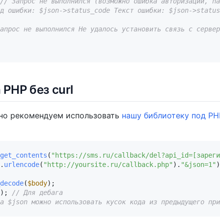
// Запрос не выполнился (возможно ошибка авторизации, па
д ошибки: $json->status_code Текст ошибки: $json->status
апрос не выполнился Не удалось установить связь с сервер
 PHP без curl
но рекомендуем использовать
нашу библиотеку под PH
get_contents
(
"https://sms.ru/callback/del?api_id=[зареги
.
urlencode
(
"http://yoursite.ru/callback.php"
).
"&json=1"
)
decode
(
$body
); 
// Для дебага
а $json можно использовать кусок кода из предыдущего при