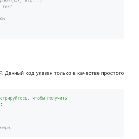
раметрах, итд...)
_text
ом
P
. Данный код указан только в качестве простого
стрируйтесь, чтобы получить 
; 

мера.