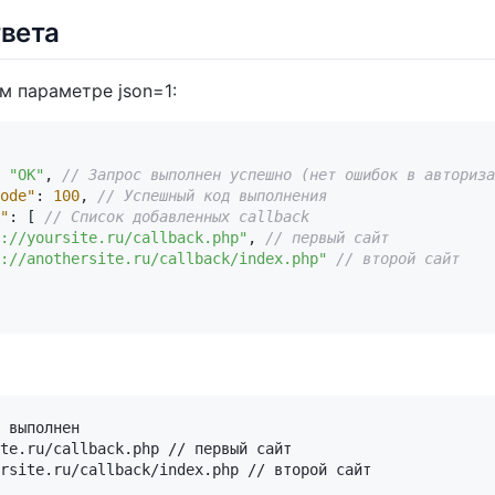
вета
м параметре json=1:
"OK"
,
// Запрос выполнен успешно (нет ошибок в авториза
ode"
:
100
,
// Успешный код выполнения
"
:
[
// Список добавленных callback
://yoursite.ru/callback.php"
,
// первый сайт
://anothersite.ru/callback/index.php"
// второй сайт
 выполнен

te.ru/callback.php // первый сайт
