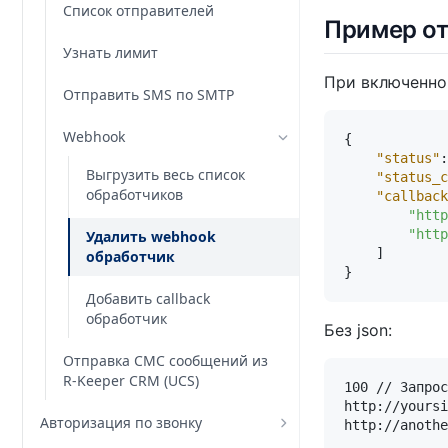
Список отправителей
Пример от
Узнать лимит
При включенно
Отправить SMS по SMTP
Webhook
{
"status"
:
Выгрузить весь список
"status_c
обработчиков
"callback
"http
"http
Удалить webhook
]
обработчик
}
Добавить callback
обработчик
Без json:
Отправка СМС сообщений из
R-Keeper CRM (UCS)
100 // Запрос
http://yoursi
Авторизация по звонку