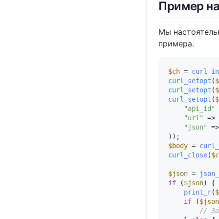
Пример на
Мы настоятель
примера.
$ch
 = 
curl_in
curl_setopt
(
$
curl_setopt
(
$
curl_setopt
(
$
"api_id"
 
"url"
 => 
"json"
 =>
$body
 = 
curl_
curl_close
(
$c
$json
 = 
json_
if
 (
$json
) { 
print_r
(
$
if
 (
$json
// За