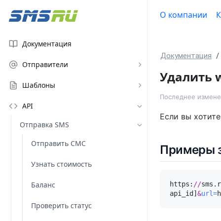
О компании
К
Документация
Документация
Отправители
Удалить 
Шаблоны
Последнее изменен
API
Если вы хотите
Отправка SMS
Отправить СМС
Примеры 
Узнать стоимость
Баланс
https:
//
sms.r
api_id]
&
url=
h
Проверить статус