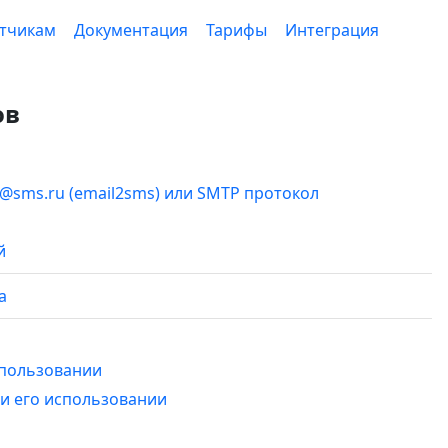
тчикам
Документация
Тарифы
Интеграция
ов
sms.ru (email2sms) или SMTP протокол
й
а
спользовании
и его использовании