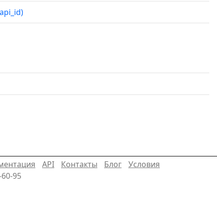
pi_id)
ментация
API
Контакты
Блог
Условия
-60-95