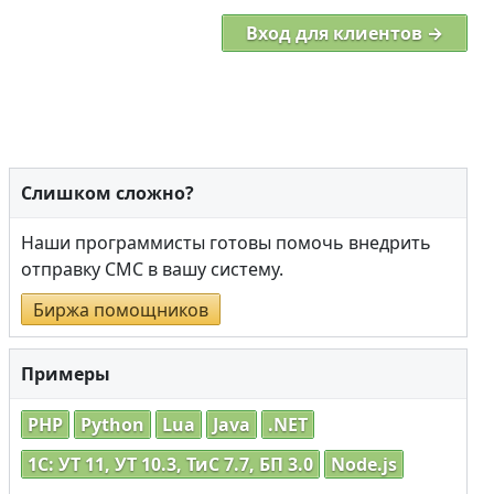
Вход для клиентов →
Слишком сложно?
Наши программисты готовы помочь внедрить
отправку СМС в вашу систему.
Биржа помощников
Примеры
PHP
Python
Lua
Java
.NET
1C: УТ 11, УТ 10.3, ТиС 7.7, БП 3.0
Node.js