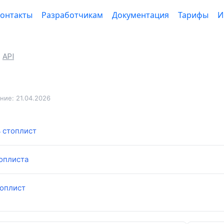
онтакты
Разработчикам
Документация
Тарифы
И
API
ие: 21.04.2026
ь стоплист
топлиста
топлист