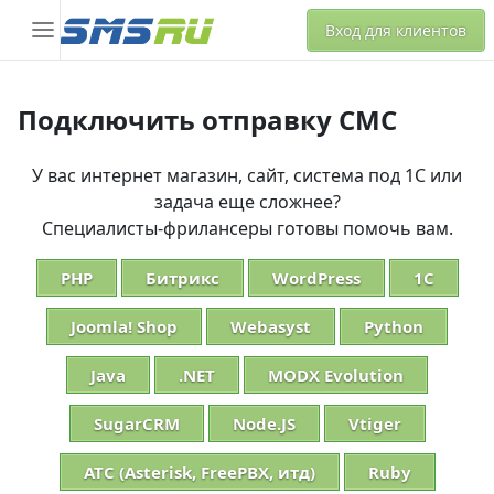
Вход для клиентов
Подключить отправку СМС
У вас интернет магазин, сайт, система под 1С или
задача еще сложнее?
Специалисты-фрилансеры готовы помочь вам.
PHP
Битрикс
WordPress
1С
Joomla! Shop
Webasyst
Python
Java
.NET
MODX Evolution
SugarCRM
Node.JS
Vtiger
АТС (Asterisk, FreePBX, итд)
Ruby