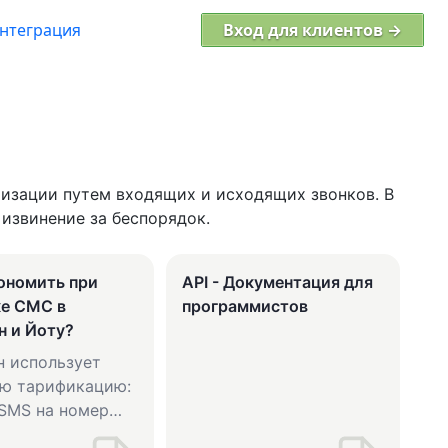
нтеграция
Вход для клиентов →
изации путем входящих и исходящих звонков. В
извинение за беспорядок.
ономить при
API - Документация для
ке СМС в
программистов
н и Йоту?
н использует
ую тарификацию:
SMS на номер
 стоит в районе