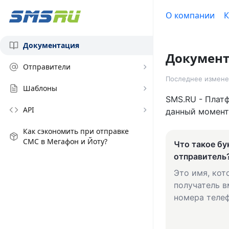
О компании
К
Документация
Докумен
Отправители
Последнее измене
Шаблоны
SMS.RU - Плат
API
данный момент
Как сэкономить при отправке
СМС в Мегафон и Йоту?
Что такое б
отправитель?
Это имя, кот
получатель в
номера телеф
вы отправляе
SMS.