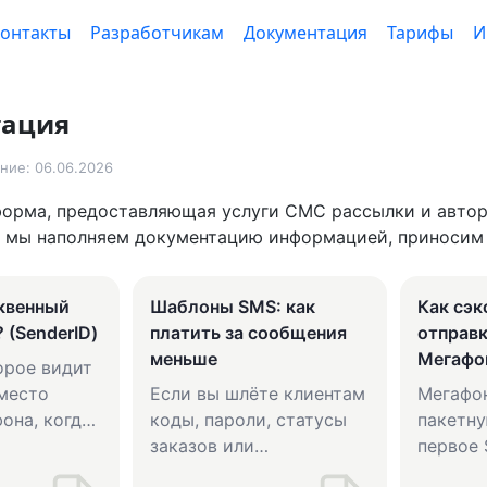
онтакты
Разработчикам
Документация
Тарифы
И
тация
ние: 06.06.2026
форма, предоставляющая услуги СМС рассылки и автор
 мы наполняем документацию информацией, приносим 
уквенный
Шаблоны SMS: как
Как сэк
 (SenderID)
платить за сообщения
отправ
меньше
Мегафо
орое видит
место
Если вы шлёте клиентам
Мегафо
она, когда
коды, пароли, статусы
пакетн
те ему
заказов или
первое 
напоминания — за такие
клиента