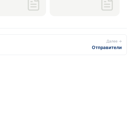
ей, следующие
— бесплатно. По
ию...
Далее →
Отправители