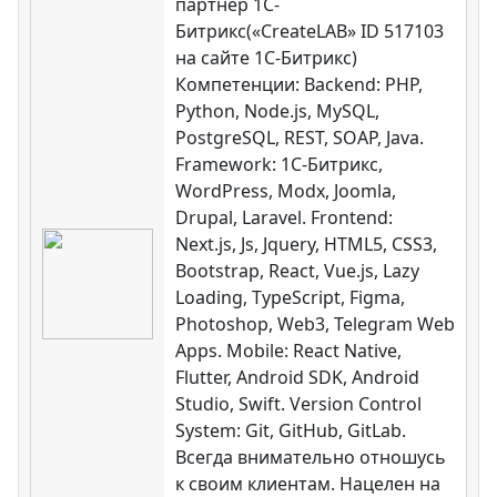
партнер 1С-
Битрикс(«CreateLAB» ID 517103
на сайте 1С-Битрикс)
Компетенции: Backend: PHP,
Python, Node.js, MySQL,
PostgreSQL, REST, SOAP, Java.
Framework: 1C-Битрикс,
WordPress, Modx, Joomla,
Drupal, Laravel. Frontend:
Next.js, Js, Jquery, HTML5, CSS3,
Bootstrap, React, Vue.js, Lazy
Loading, TypeScript, Figma,
Photoshop, Web3, Telegram Web
Apps. Mobile: React Native,
Flutter, Android SDK, Android
Studio, Swift. Version Control
System: Git, GitHub, GitLab.
Всегда внимательно отношусь
к своим клиентам. Нацелен на