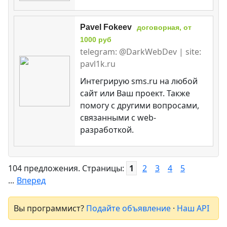
Pavel Fokeev
договорная, от
1000 руб
telegram: @DarkWebDev | site:
pavl1k.ru
Интегрирую sms.ru на любой
сайт или Ваш проект. Также
помогу с другими вопросами,
связанными с web-
разработкой.
104 предложения. Страницы:
1
2
3
4
5
...
Вперед
Вы программист?
Подайте объявление
·
Наш API