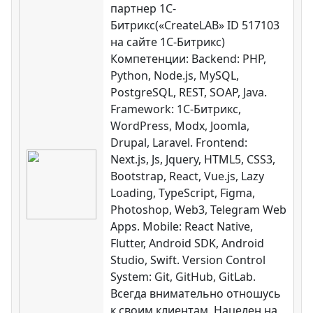
партнер 1С-
Битрикс(«CreateLAB» ID 517103
на сайте 1С-Битрикс)
Компетенции: Backend: PHP,
Python, Node.js, MySQL,
PostgreSQL, REST, SOAP, Java.
Framework: 1C-Битрикс,
WordPress, Modx, Joomla,
Drupal, Laravel. Frontend:
Next.js, Js, Jquery, HTML5, CSS3,
Bootstrap, React, Vue.js, Lazy
Loading, TypeScript, Figma,
Photoshop, Web3, Telegram Web
Apps. Mobile: React Native,
Flutter, Android SDK, Android
Studio, Swift. Version Control
System: Git, GitHub, GitLab.
Всегда внимательно отношусь
к своим клиентам. Нацелен на