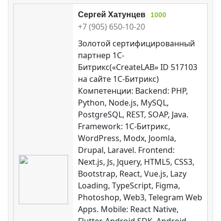
Сергей Хатунцев
1000
+7 (905) 650-10-20
Золотой сертифицированный
партнер 1С-
Битрикс(«CreateLAB» ID 517103
на сайте 1С-Битрикс)
Компетенции: Backend: PHP,
Python, Node.js, MySQL,
PostgreSQL, REST, SOAP, Java.
Framework: 1C-Битрикс,
WordPress, Modx, Joomla,
Drupal, Laravel. Frontend:
Next.js, Js, Jquery, HTML5, CSS3,
Bootstrap, React, Vue.js, Lazy
Loading, TypeScript, Figma,
Photoshop, Web3, Telegram Web
Apps. Mobile: React Native,
Flutter, Android SDK, Android