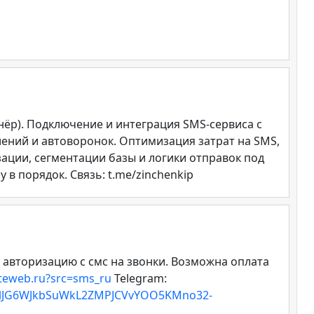
ёр). Подключение и интеграция SMS-сервиса с
ений и автоворонок. Оптимизация затрат на SMS,
ации, сегментации базы и логики отправок под
в порядок. Связь: t.me/zinchenkip
 авторизацию с смс на звонки. Возможна оплата
uteweb.ru?src=sms_ru
Telegram:
KilJG6WJkbSuWkL2ZMPJCVvYOO5KMno32-