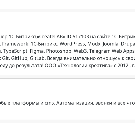
 1С-Битрикс(«CreateLAB» ID 517103 на сайте 1С-Битрикс)
 Framework: 1C-Битрикс, WordPress, Modx, Joomla, Drupal, L
ng, TypeScript, Figma, Photoshop, Web3, Telegram Web Apps. 
tem: Git, GitHub, GitLab. Всегда внимательно отношусь к 
у до результата! ООО «Технологии креатива» c 2012 , г.
бые платформы и cms. Автоматизация, звонки и все что 