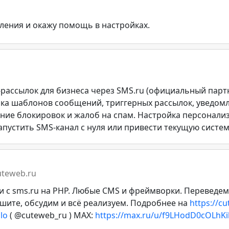
ления и окажу помощь в настройках.
ассылок для бизнеса через SMS.ru (официальный партн
ка шаблонов сообщений, триггерных рассылок, уведомл
ие блокировок и жалоб на спам. Настройка персонализ
пустить SMS-канал с нуля или привести текущую систему 
cuteweb.ru
и c sms.ru на PHP. Любые CMS и фреймворки. Переведем
шите, обсудим и всё реализуем. Подробнее на
https://c
lo
( @cuteweb_ru ) MAX:
https://max.ru/u/f9LHodD0cOLh