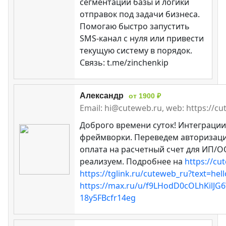
сегментации базы и логики
отправок под задачи бизнеса.
Помогаю быстро запустить
SMS-канал с нуля или привести
текущую систему в порядок.
Связь: t.me/zinchenkip
Александр
от 1900 ₽
Email: hi@cuteweb.ru, web: https://c
Доброго времени суток! Интеграции
фреймворки. Переведем авторизаци
оплата на расчетный счет для ИП/О
реализуем. Подробнее на
https://cu
https://tglink.ru/cuteweb_ru?text=hell
https://max.ru/u/f9LHodD0cOLhKil
18y5FBcfr14eg