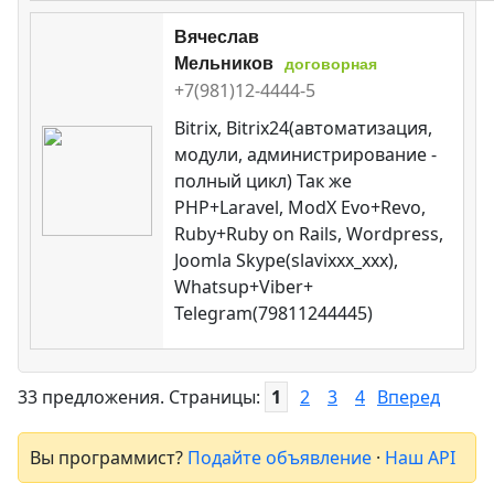
Вячеслав
Мельников
договорная
+7(981)12-4444-5
Bitrix, Bitrix24(автоматизация,
модули, администрирование -
полный цикл) Так же
PHP+Laravel, ModX Evo+Revo,
Ruby+Ruby on Rails, Wordpress,
Joomla Skype(slavixxx_xxx),
Whatsup+Viber+
Telegram(79811244445)
33 предложения. Страницы:
1
2
3
4
Вперед
Вы программист?
Подайте объявление
·
Наш API