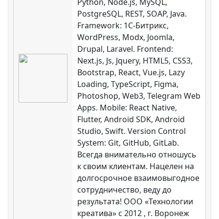
Python, Node.js, MySQL,
PostgreSQL, REST, SOAP, Java.
Framework: 1C-Битрикс,
WordPress, Modx, Joomla,
Drupal, Laravel. Frontend:
Next.js, Js, Jquery, HTML5, CSS3,
Bootstrap, React, Vue.js, Lazy
Loading, TypeScript, Figma,
Photoshop, Web3, Telegram Web
Apps. Mobile: React Native,
Flutter, Android SDK, Android
Studio, Swift. Version Control
System: Git, GitHub, GitLab.
Всегда внимательно отношусь
к своим клиентам. Нацелен на
долгосрочное взаимовыгодное
сотрудничество, веду до
результата! ООО «Технологии
креатива» c 2012 , г. Воронеж