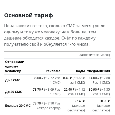
Основной тариф
Цена зависит от того, сколько СМС за месяц ушло
одному и тому же человеку: чем больше, тем
дешевле обходится каждое. Счёт по каждому
получателю свой и обнуляется 1-го числа.
Заплатите за месяц
Отправили
одному
человеку
Реклама
Коды
Уведомления
38.60 ₽
(~ 7.72 ₽ за
8.40 ₽
(~ 1.68 ₽
14.00 ₽
(~ 2.80
До 5 СМС
1 СМС)
за 1 СМС)
₽ за 1 СМС)
73.70 ₽
(~ 3.69 ₽ за
22.40 ₽
(~ 1.12
30.90 ₽
(~ 1.55
До 20 СМС
1 СМС)
₽ за 1 СМС)
₽ за 1 СМС)
22.40 ₽
30.90 ₽
73.70 ₽
(+ 7.10 ₽ за
Больше 20 СМС
(дальше
(дальше
каждое сверху)
бесплатно)
бесплатно)