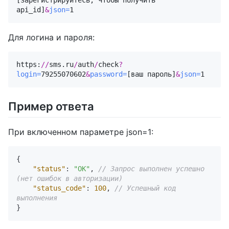
[зарегистрируйтесь, чтобы получить 
api_id]
&
json=
1
Для логина и пароля:
https:
//
sms.ru
/
auth
/
check
?
login=
79255070602
&
password=
[ваш пароль]
&
json=
1
Пример ответа
При включенном параметре json=1:
{
"status"
:
"OK"
,
// Запрос выполнен успешно 
(нет ошибок в авторизации)
"status_code"
:
100
,
// Успешный код 
выполнения
}