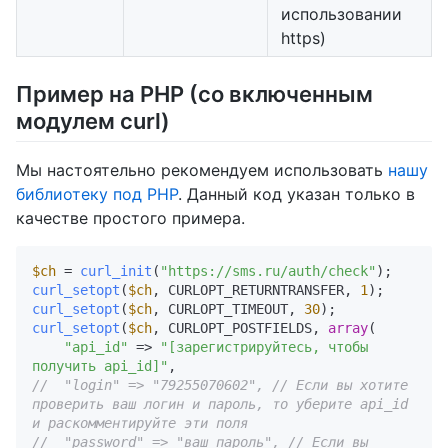
использовании
https)
Пример на PHP (со включенным
модулем curl)
Мы настоятельно рекомендуем использовать
нашу
библиотеку под PHP
. Данный код указан только в
качестве простого примера.
$ch
 = 
curl_init
(
"https://sms.ru/auth/check"
curl_setopt
(
$ch
, CURLOPT_RETURNTRANSFER, 
1
curl_setopt
(
$ch
, CURLOPT_TIMEOUT, 
30
curl_setopt
(
$ch
, CURLOPT_POSTFIELDS, 
array
(

"api_id"
 => 
"[зарегистрируйтесь, чтобы 
получить api_id]"
//  "login" => "79255070602", // Если вы хотите 
проверить ваш логин и пароль, то уберите api_id 
и раскомментируйте эти поля
//  "password" => "ваш пароль", // Если вы 