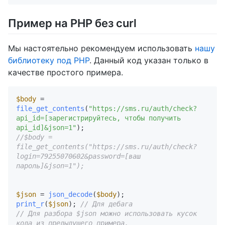
Пример на PHP без curl
Мы настоятельно рекомендуем использовать
нашу
библиотеку под PHP
. Данный код указан только в
качестве простого примера.
$body
 = 
file_get_contents
(
"https://sms.ru/auth/check?
api_id=[зарегистрируйтесь, чтобы получить 
api_id]&json=1"
//$body = 
file_get_contents("https://sms.ru/auth/check?
login=79255070602&password=[ваш 
пароль]&json=1"); 
$json
 = 
json_decode
(
$body
print_r
(
$json
); 
// Для дебага
// Для разбора $json можно использовать кусок 
кода из предыдущего примера.