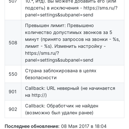
507
10.*, итд). Вы можете добавить его (или
подсеть) в исключения - https://sms.ru/?
panel=settings&subpanel=send
Превышен лимит: Превышено
количество допустимых звонков за 5
минут (принято запросов на звонки - %s,
508
лимит - %s). Изменить настройку -
https://sms.ru/?
panel=settings&subpanel=send
Страна заблокирована в целях
550
безопасности
Callback: URL неверный (не начинается
901
на http://)
Callback: Обработчик не найден
902
(возможно был удален ранее)
Последнее обновление:
08 Мая 2017 в 18:04