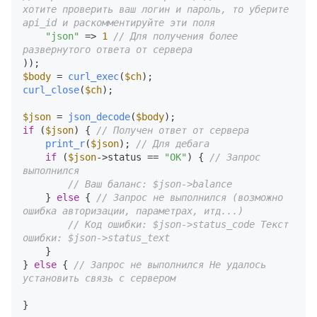
хотите проверить ваш логин и пароль, то уберите 
api_id и раскомментируйте эти поля
"json"
 => 
1
// Для получения более 
развернутого ответа от сервера
$body
 = 
curl_exec
(
$ch
curl_close
(
$ch
);

$json
 = 
json_decode
(
$body
if
 (
$json
) { 
// Получен ответ от сервера
print_r
(
$json
); 
// Для дебага
if
 (
$json
->status == 
"OK"
) { 
// Запрос 
выполнился
// Ваш баланс: $json->balance 
    } 
else
 { 
// Запрос не выполнился (возможно 
ошибка авторизации, параметрах, итд...)
// Код ошибки: $json->status_code Текст 
ошибки: $json->status_text
    }

} 
else
 { 
// Запрос не выполнился Не удалось 
установить связь с сервером