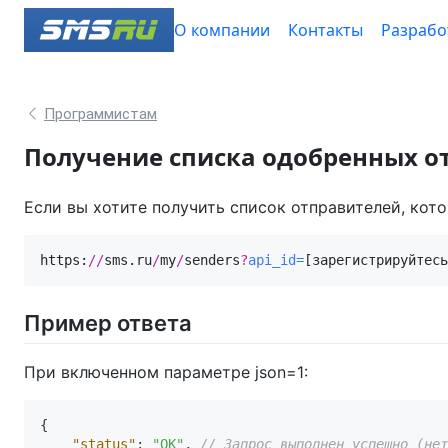
О компании
Контакты
Разрабо
Программистам
Получение списка одобренных о
Если вы хотите получить список отправителей, кот
https:
//
sms.ru
/
my
/
senders
?
api_id=
[зарегистрируйтесь
Пример ответа
При включенном параметре json=1:
{
"status"
:
"OK"
,
// Запрос выполнен успешно (нет