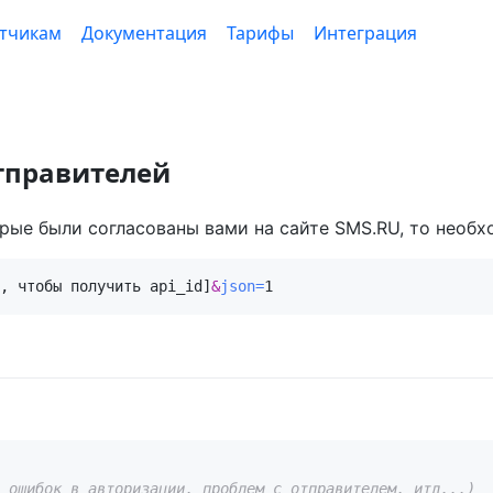
тчикам
Документация
Тарифы
Интеграция
тправителей
орые были согласованы вами на сайте SMS.RU, то необ
, чтобы получить api_id]
&
json=
1
 ошибок в авторизации, проблем с отправителем, итд...)