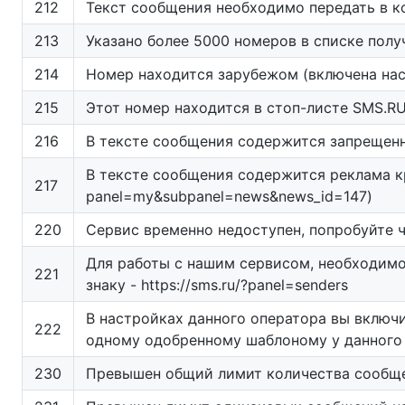
212
Текст сообщения необходимо передать в к
213
Указано более 5000 номеров в списке полу
214
Номер находится зарубежом (включена нас
215
Этот номер находится в стоп-листе SMS.RU
216
В тексте сообщения содержится запрещен
В тексте сообщения содержится реклама кр
217
panel=my&subpanel=news&news_id=147)
220
Сервис временно недоступен, попробуйте 
Для работы с нашим сервисом, необходимо
221
знаку - https://sms.ru/?panel=senders
В настройках данного оператора вы включ
222
одному одобренному шаблоному у данного 
230
Превышен общий лимит количества сообщен