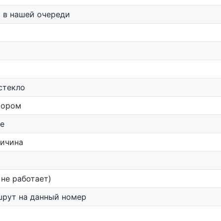
 в нашей очереди
стекло
тором
не
ричина
 не работает)
шрут на данный номер