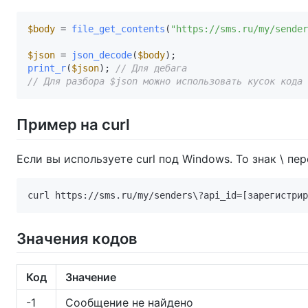
$body
 = 
file_get_contents
(
"https://sms.ru/my/sender
$json
 = 
json_decode
(
$body
print_r
(
$json
); 
// Для дебага
// Для разбора $json можно использовать кусок кода 
Пример на curl
Если вы используете curl под Windows. То знак \ пе
Значения кодов
Код
Значение
-1
Сообщение не найдено