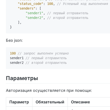
"status_code"
:
100
,
// Успешный код выполнения
"senders"
:
[
"sender1"
,
// первый отправитель
"sender2"
,
// второй отправитель
]
,
}
Без json:
100
// запрос выполнен успешно
sender1 
// первый отправитель
sender2 
// второй отправитель
Параметры
Авторизация осуществляется при помощи:
Параметр
Обязательный
Описание