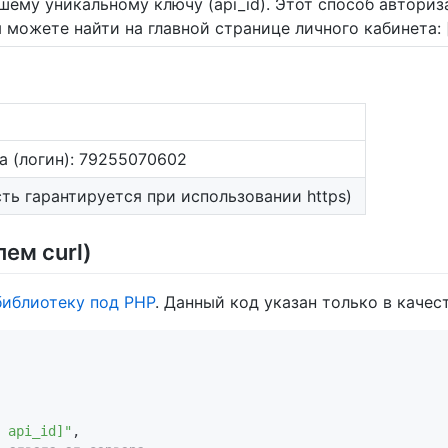
ему уникальному ключу (api_id). Этот способ авториз
ы можете найти на главной странице личного кабинета: 
а (логин): 79255070602
ть гарантируется при использовании https)
ем curl)
библиотеку под PHP
. Данный код указан только в качес
 api_id]"
,
