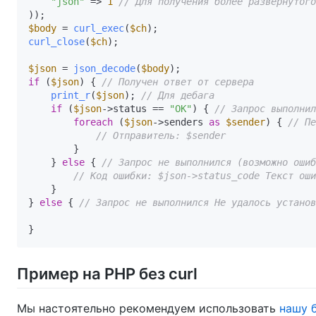
"json"
 => 
1
// Для получения более развернутого
$body
 = 
curl_exec
(
$ch
curl_close
(
$ch
);

$json
 = 
json_decode
(
$body
if
 (
$json
) { 
// Получен ответ от сервера
print_r
(
$json
); 
// Для дебага
if
 (
$json
->status == 
"OK"
) { 
// Запрос выполнил
foreach
 (
$json
->senders 
as
$sender
) { 
// Пе
// Отправитель: $sender
        }

    } 
else
 { 
// Запрос не выполнился (возможно ошиб
// Код ошибки: $json->status_code Текст оши
    }

} 
else
 { 
// Запрос не выполнился Не удалось установ
Пример на PHP без curl
Мы настоятельно рекомендуем использовать
нашу 