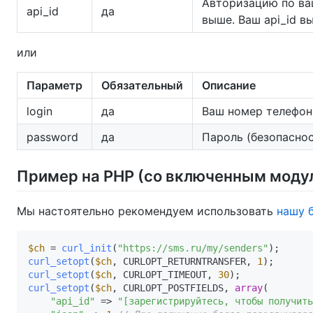
Авторизацию по ваш
api_id
да
выше. Ваш api_id в
или
Параметр
Обязательный
Описание
login
да
Ваш номер телефон
password
да
Пароль (безопаснос
Пример на PHP (со включенным модул
Мы настоятельно рекомендуем использовать
нашу 
$ch
 = 
curl_init
(
"https://sms.ru/my/senders"
curl_setopt
(
$ch
, CURLOPT_RETURNTRANSFER, 
1
curl_setopt
(
$ch
, CURLOPT_TIMEOUT, 
30
curl_setopt
(
$ch
, CURLOPT_POSTFIELDS, 
array
(

"api_id"
 => 
"[зарегистрируйтесь, чтобы получить