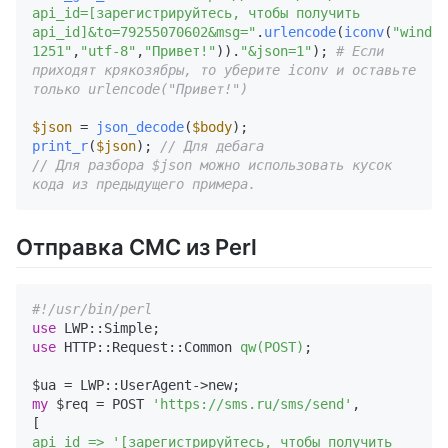
api_id=[зарегистрируйтесь, чтобы получить 
api_id]&to=79255070602&msg="
.
urlencode
(
iconv
(
"window
1251"
,
"utf-8"
,
"Привет!"
)).
"&json=1"
); 
# Если 
приходят крякозябры, то уберите iconv и оставьте 
только urlencode("Привет!")
$json
 = 
json_decode
(
$body
print_r
(
$json
); 
// Для дебага
// Для разбора $json можно использовать кусок 
кода из предыдущего примера.
Отправка СМС из Perl
#!/usr/bin/perl
use
use
 HTTP::Request::Common 
qw(POST)
;

my
 $req = POST 
'https://sms.ru/sms/send'
,

api_id =>
'[зарегистрируйтесь, чтобы получить 