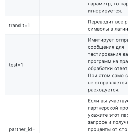
параметр, то пара
игнорируется.
Переводит все ру
translit=1
символы в латинск
Имитирует отправ
сообщения для
тестирования ваш
программ на прав
test=1
обработки ответов
При этом само со
не отправляется и
расходуется.
Если вы участвует
партнерской прог
укажите этот пара
запросе и получай
partner_id=
проценты от стои