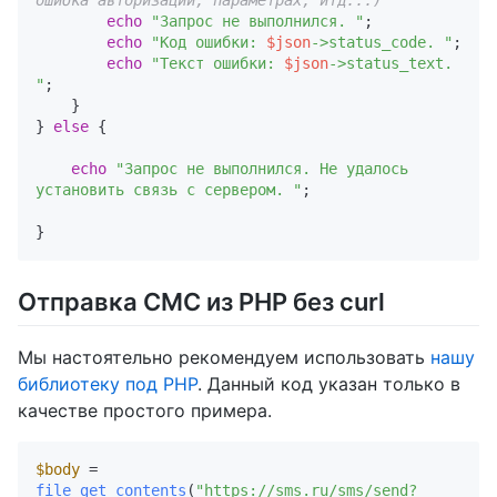
ошибка авторизации, параметрах, итд...)
echo
"Запрос не выполнился. "
;      

echo
"Код ошибки: 
$json
->status_code. "
;

echo
"Текст ошибки: 
$json
->status_text. 
"
;

    }

} 
else
 { 

echo
"Запрос не выполнился. Не удалось 
установить связь с сервером. "
;

Отправка СМС из PHP без curl
Мы настоятельно рекомендуем использовать
нашу
библиотеку под PHP
. Данный код указан только в
качестве простого примера.
$body
 = 
file_get_contents
(
"https://sms.ru/sms/send?