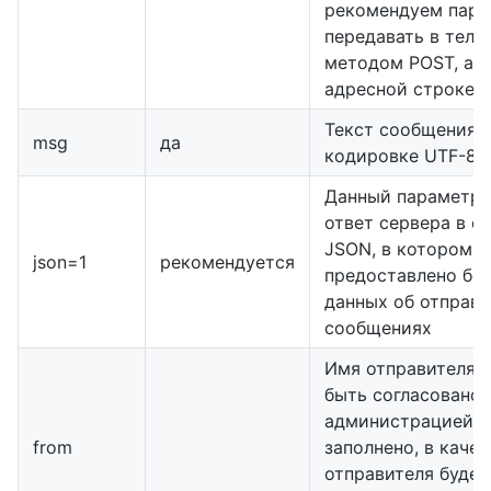
рекомендуем пара
передавать в теле
методом POST, а н
адресной строке.
Текст сообщения 
msg
да
кодировке UTF-8
Данный параметр 
ответ сервера в ф
JSON, в котором
json=1
рекомендуется
предоставлено бо
данных об отправ
сообщениях
Имя отправителя 
быть согласовано 
администрацией). 
from
заполнено, в качес
отправителя будет