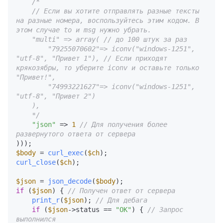
/*

    // Если вы хотите отправлять разные тексты 
на разные номера, воспользуйтесь этим кодом. В 
этом случае to и msg нужно убрать.

    "multi" => array( // до 100 штук за раз

        "79255070602"=> iconv("windows-1251", 
"utf-8", "Привет 1"), // Если приходят 
крякозябры, то уберите iconv и оставьте только 
"Привет!",

        "74993221627"=> iconv("windows-1251", 
"utf-8", "Привет 2") 

    ),

    */
"json"
 => 
1
// Для получения более 
развернутого ответа от сервера
$body
 = 
curl_exec
(
$ch
curl_close
(
$ch
);

$json
 = 
json_decode
(
$body
if
 (
$json
) { 
// Получен ответ от сервера
print_r
(
$json
); 
// Для дебага
if
 (
$json
->status == 
"OK"
) { 
// Запрос 
выполнился