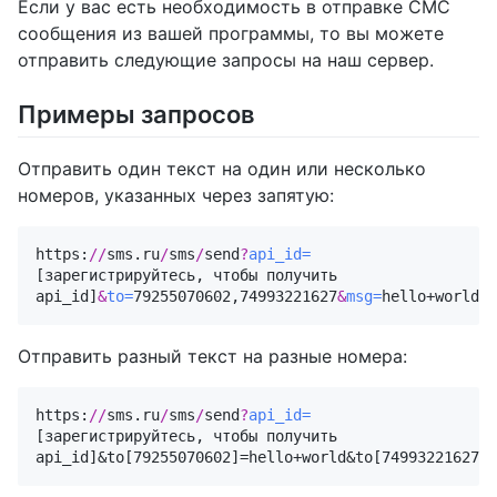
Если у вас есть необходимость в отправке СМС
сообщения из вашей программы, то вы можете
отправить следующие запросы на наш сервер.
Примеры запросов
Отправить один текст на один или несколько
номеров, указанных через запятую:
https:
//
sms.ru
/
sms
/
send
?
api_id=
[зарегистрируйтесь, чтобы получить 
api_id]
&
to=
79255070602,74993221627
&
msg=
hello+world
&
j
Отправить разный текст на разные номера:
https:
//
sms.ru
/
sms
/
send
?
api_id=
[зарегистрируйтесь, чтобы получить 
api_id]
&to[79255070602]=hello+world&to[74993221627]=