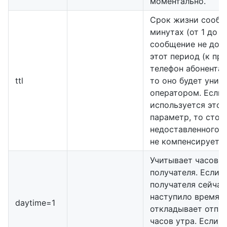
моментально.
Срок жизни сообщ
минутах (от 1 до 1
сообщение не дост
этот период (к пр
телефон абонента н
ttl
то оно будет унич
оператором. Если
используется этот
параметр, то сто
недоставленного 
не компенсируется
Учитывает часово
получателя. Если у
получателя сейчас
наступило время 2
daytime=1
откладывает отпра
часов утра. Если у