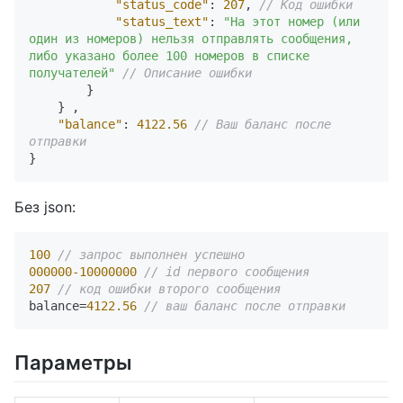
"status_code"
:
207
,
// Код ошибки
"status_text"
:
"На этот номер (или 
один из номеров) нельзя отправлять сообщения, 
либо указано более 100 номеров в списке 
получателей"
// Описание ошибки
}
}
,
"balance"
:
4122.56
// Ваш баланс после 
отправки
}
Без json:
100
// запрос выполнен успешно
000000
-10000000
// id первого сообщения
207
// код ошибки второго сообщения
balance=
4122.56
// ваш баланс после отправки
Параметры