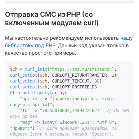
Отправка СМС из PHP (со
включенным модулем curl)
Мы настоятельно рекомендуем использовать
нашу
библиотеку под PHP
. Данный код указан только в
качестве простого примера.
$ch
 = 
curl_init
(
"https://sms.ru/sms/send"
curl_setopt
(
$ch
, CURLOPT_RETURNTRANSFER, 
1
curl_setopt
(
$ch
, CURLOPT_TIMEOUT, 
30
curl_setopt
(
$ch
, CURLOPT_POSTFIELDS, 
http_build_query
(
array
(

"api_id"
 => 
"[зарегистрируйтесь, чтобы 
получить api_id]"
,

"to"
 => 
"79255070602,74993221627"
, 
// До 100 
штук до раз
"msg"
 => 
iconv
(
"windows-1251"
, 
"utf-8"
, 
"Привет!"
), 
// Если приходят крякозябры, то 
уберите iconv и оставьте только "Привет!",