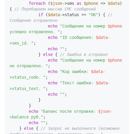
foreach
 (
$json
->sms 
as
$phone
 => 
$data
) 
{ 
// Перебираем массив СМС сообщений
if
 (
$data
->status == 
"OK"
) { 
// 
Сообщение отправлено
echo
"Сообщение на номер 
$phone
успешно отправлено. "
;

echo
"ID сообщения: 
$data
-
>sms_id. "
;

echo
""
;

            } 
else
 { 
// Ошибка в отправке
echo
"Сообщение на номер 
$phone
не отправлено. "
;

echo
"Код ошибки: 
$data
-
>status_code. "
;

echo
"Текст ошибки: 
$data
-
>status_text. "
;

echo
""
;

            }

        }

echo
"Баланс после отправки: 
$json
-
>balance руб."
;

echo
""
;

    } 
else
 { 
// Запрос не выполнился (возможно 