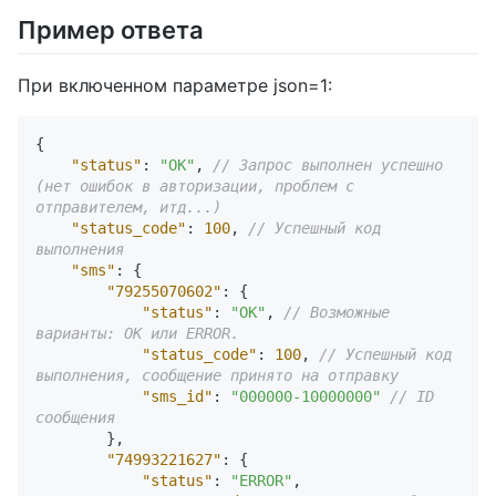
Пример ответа
При включенном параметре json=1:
{
"status"
:
"OK"
,
// Запрос выполнен успешно 
(нет ошибок в авторизации, проблем с 
отправителем, итд...)
"status_code"
:
100
,
// Успешный код 
выполнения
"sms"
:
{
"79255070602"
:
{
"status"
:
"OK"
,
// Возможные 
варианты: OK или ERROR.
"status_code"
:
100
,
// Успешный код 
выполнения, сообщение принято на отправку
"sms_id"
:
"000000-10000000"
// ID 
сообщения
}
,
"74993221627"
:
{
"status"
:
"ERROR"
,