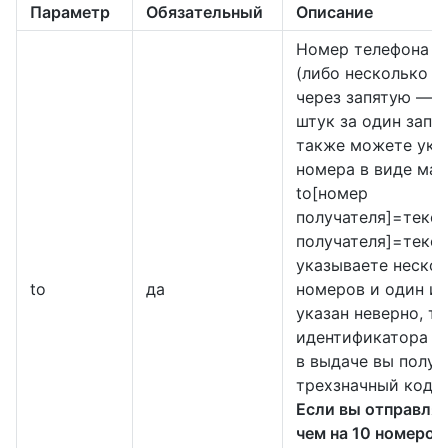
Параметр
Обязательный
Описание
Номер телефона п
(либо несколько н
через запятую — д
штук за один запро
также можете ука
номера в виде ма
to[номер
получателя]=текс
получателя]=текст
указываете неско
to
да
номеров и один из
указан неверно, т
идентификатора с
в выдаче вы получ
трехзначный код 
Если вы отправляе
чем на 10 номеров 