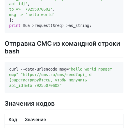
api_id]'
to =>
'79255070602'
msg =>
'hello world'
print
Отправка СМС из командной строки
bash
curl --data-urlencode msg=
"hello world привет 
мир"
"https://sms.ru/sms/send?api_id=
[зарегистрируйтесь, чтобы получить 
api_id]&to=79255070602"
Значения кодов
Код
Значение