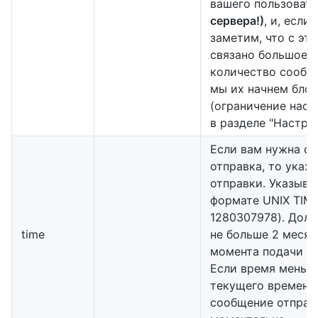
вашего пользоват
сервера!)
, и, если
заметим, что с эти
связано большое
количество сообщ
мы их начнем бло
(ограничение наст
в разделе "Настрой
Если вам нужна о
отправка, то укаж
отправки. Указыва
формате UNIX TIME
1280307978). Дол
time
не больше 2 месяц
момента подачи за
Если время меньш
текущего времени
сообщение отправ