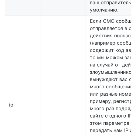
ваш отправитель п
умолчанию.
Если СМС сообще
отправляется в от
действия пользов
(например сообще
содержит код авто
то мы можем защи
на случай от дейс
злоумышленников,
вынуждают вас от
много сообщений 
или разные номера
примеру, регистр
ip
много раз подряд 
сайте с одного IP 
этом параметре в
передать нам IP а