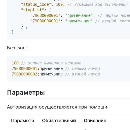
"status_code"
:
100
,
// Успешный код выполнения
"stoplist"
:
{
"79680000001"
:
"примечание"
,
// первый номе
"79680000001"
:
"примечание"
// второй номер
}
,
}
Без json:
100
// запрос выполнен успешно
79680000001
;примечание 
// первый номер
79680000002
;примечание 
// второй номер
Параметры
Авторизация осуществляется при помощи:
Параметр
Обязательный
Описание