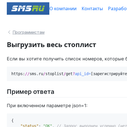
О компании
Контакты
Разрабо
Программистам
Выгрузить весь стоплист
Если вы хотите получить список номеров, которые 
https:
//
sms.ru
/
stoplist
/
get
?
api_id=
[зарегистрируйте
Пример ответа
При включенном параметре json=1:
{
"status"
:
"OK"
,
// Запрос выполнен успешно (нет