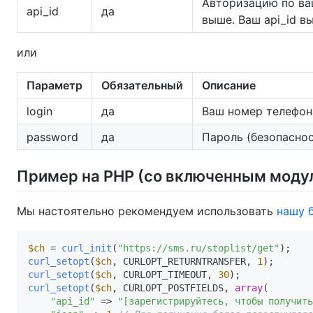
Авторизацию по ваш
api_id
да
выше. Ваш api_id в
или
Параметр
Обязательный
Описание
login
да
Ваш номер телефон
password
да
Пароль (безопаснос
Пример на PHP (со включенным модул
Мы настоятельно рекомендуем использовать
нашу 
$ch
 = 
curl_init
(
"https://sms.ru/stoplist/get"
curl_setopt
(
$ch
, CURLOPT_RETURNTRANSFER, 
1
curl_setopt
(
$ch
, CURLOPT_TIMEOUT, 
30
curl_setopt
(
$ch
, CURLOPT_POSTFIELDS, 
array
(

"api_id"
 => 
"[зарегистрируйтесь, чтобы получить