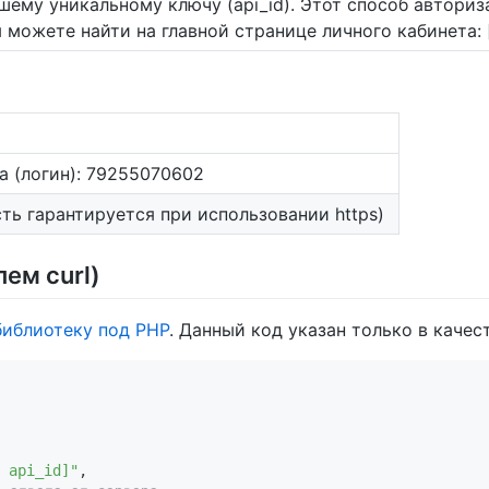
ему уникальному ключу (api_id). Этот способ авториз
ы можете найти на главной странице личного кабинета: 
а (логин): 79255070602
ть гарантируется при использовании https)
ем curl)
библиотеку под PHP
. Данный код указан только в качес
 api_id]"
,
