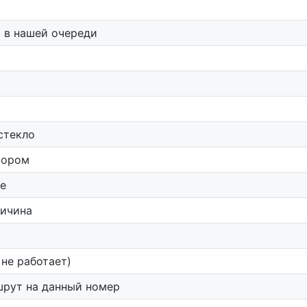
 в нашей очереди
стекло
тором
не
ричина
 не работает)
шрут на данный номер