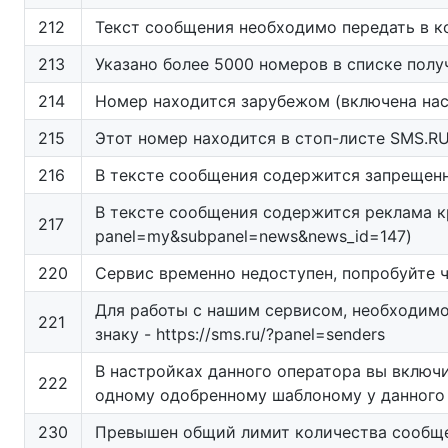
212
Текст сообщения необходимо передать в к
213
Указано более 5000 номеров в списке полу
214
Номер находится зарубежом (включена нас
215
Этот номер находится в стоп-листе SMS.RU
216
В тексте сообщения содержится запрещен
В тексте сообщения содержится реклама кр
217
panel=my&subpanel=news&news_id=147)
220
Сервис временно недоступен, попробуйте 
Для работы с нашим сервисом, необходимо
221
знаку - https://sms.ru/?panel=senders
В настройках данного оператора вы включ
222
одному одобренному шаблоному у данного 
230
Превышен общий лимит количества сообщен