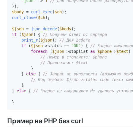
"json"
 => 
1
// Для получения более развернутого
$body
 = 
curl_exec
(
$ch
curl_close
(
$ch
);

$json
 = 
json_decode
(
$body
if
 (
$json
) { 
// Получен ответ от сервера
print_r
(
$json
); 
// Для дебага
if
 (
$json
->status == 
"OK"
) { 
// Запрос выполнил
foreach
 (
$json
->stoplist 
as
$phone
=>
$text
) 
// Номер в стоплисте: $phone
// Примечание: $text
        }

    } 
else
 { 
// Запрос не выполнился (возможно ошиб
// Код ошибки: $json->status_code Текст оши
    }

} 
else
 { 
// Запрос не выполнился Не удалось установ
Пример на PHP без curl