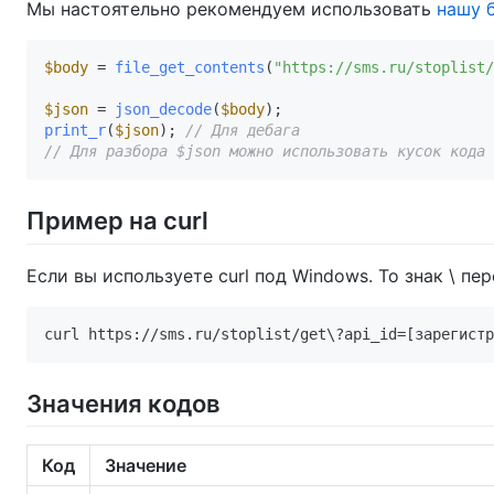
Мы настоятельно рекомендуем использовать
нашу 
$body
 = 
file_get_contents
(
"https://sms.ru/stoplist/
$json
 = 
json_decode
(
$body
print_r
(
$json
); 
// Для дебага
// Для разбора $json можно использовать кусок кода 
Пример на curl
Если вы используете curl под Windows. То знак \ пе
Значения кодов
Код
Значение