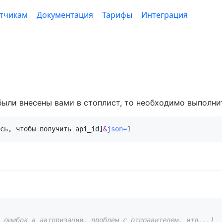
тчикам
Документация
Тарифы
Интеграция
были внесены вами в стоплист, то необходимо выполн
сь, чтобы получить api_id]
&
json=
1
 ошибок в авторизации, проблем с отправителем, итд...)