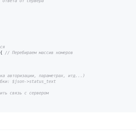
 ответа от сервера
ся
{ 
// Перебираем массив номеров
ка авторизации, параметрах, итд...)
бки: $json->status_text
ить связь с сервером