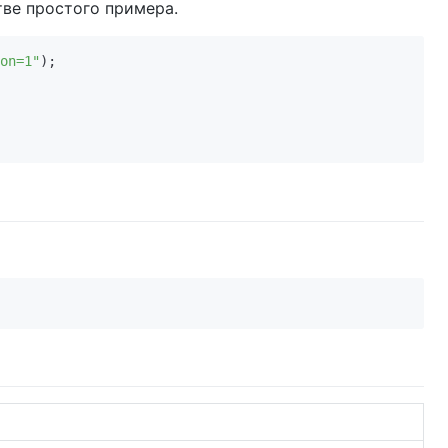
тве простого примера.
on=1"
); 
