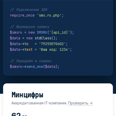
// Подключение SDK
require_once
'sms.ru.php'
;
// Формируем заявку
$smsru
=
new
SMSRU
(
'[api_id]'
);
$data
=
new
 stdClass
();
$data
->
to
=
'79255070602'
;
$data
->
text
=
'Ваш код: 1234'
;
// Передаём в сервис
$smsru
->
send_one
(
$data
);
Минцифры
Аккредитованная IT-компания.
Проверить →
62