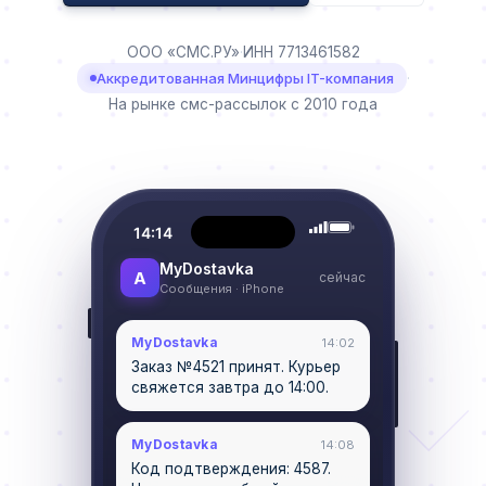
ООО «СМС.РУ»
·
ИНН 7713461582
Аккредитованная Минцифры IT-компания
·
На рынке смс-рассылок с 2010 года
14:14
MyDostavka
A
сейчас
Сообщения · iPhone
MyDostavka
14:02
Заказ №4521 принят. Курьер
свяжется завтра до 14:00.
MyDostavka
14:08
Код подтверждения: 4587.